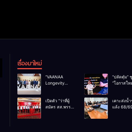
เรื่องมาใหม่
“VAANAA
“ปลัดตุ๋ม” ช
Longevity
“โอกาสใหม
Chiang Mai”
การบริหารส
ศูนย์สุขภาพไฮ
ทางออกปร
เปิดตัว “ว่าที่ผู้
เคาะส่งน้ำ
เอนต์ใหญ่สุดใน
ไม่ใช่เล่น
สมัคร สส.พรรค
แล้ง 68/69
อาเซียน
การเมือง
เพื่อไทย
น้ำเขื่อนแ
เชียงใหม่” 10
กว่า 110 ล
เขตครบ ย้ำจะ
ลบ.ม. ให้เ
กลับมาทวงเก้าอี้
กว่า 1 แสน