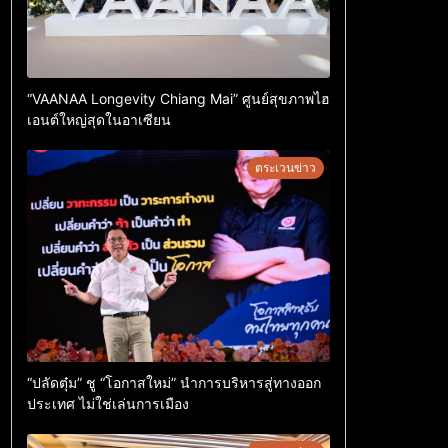
“VAANAA Longevity Chiang Mai” ศูนย์สุขภาพไฮ
เอนต์ใหญ่สุดในอาเซียน
ตระเวนข่าว
“ปลัดตุ๋ม” ชู “โอกาสใหม่” นำการบริหารสู่ทางออก
ประเทศ ไม่ใช่เล่นการเมือง