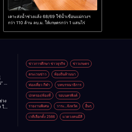
เคาะส่งน้ำช่วงแล้ง 68/69 ใช้น้ำเขื่อนแม่กวงฯ
กว่า 110 ล้าน ลบ.ม. ให้เกษตรกว่า 1 แสนไร่
ข่าวการศึกษา ข่าวธุรกิจ
ข่าวเกษตร
ตระเวนข่าว
ท้องถิ่นล้านนา
ู
่” นำ
ท่องเที่ยว กีฬา
บทบรรณาธิการ
ู่
ะเทศ
ปกครอง/ท้องที่
รอบนครพิงค์
ช่วง
รายงานพิเศษ
วาระ...จังหวัด
อื่นๆ
 ใช้
ม่กวงฯ
เวทีเลือกตั้ง 2566
แวดวงคนมีสี
้าน
กษตร
ไร่