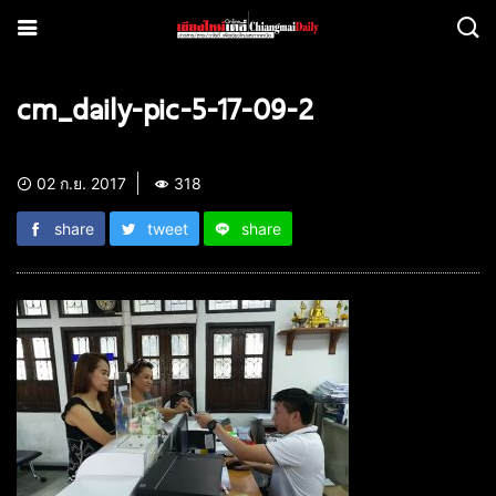
cm_daily-pic-5-17-09-2
02 ก.ย. 2017
318
share
tweet
share