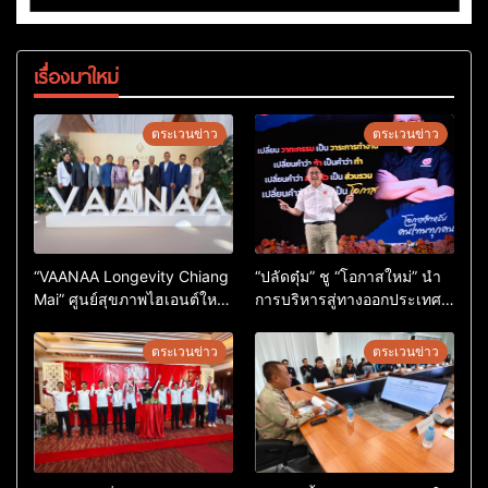
เรื่องมาใหม่
ตระเวนข่าว
ตระเวนข่าว
“VAANAA Longevity Chiang
“ปลัดตุ๋ม” ชู “โอกาสใหม่” นำ
Mai” ศูนย์สุขภาพไฮเอนต์ใหญ่
การบริหารสู่ทางออกประเทศ
สุดในอาเซียน
ไม่ใช่เล่นการเมือง
ตระเวนข่าว
ตระเวนข่าว