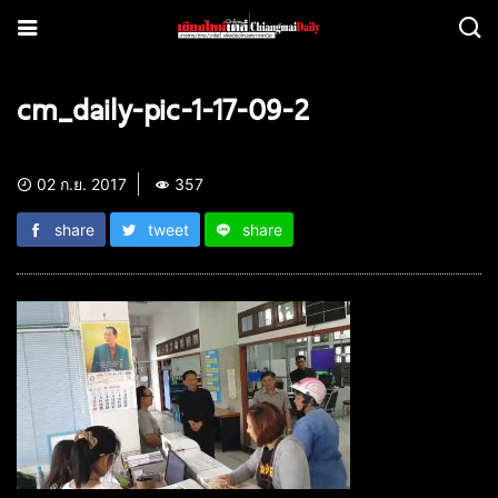
cm_daily-pic-1-17-09-2
02 ก.ย. 2017
357
share
tweet
share