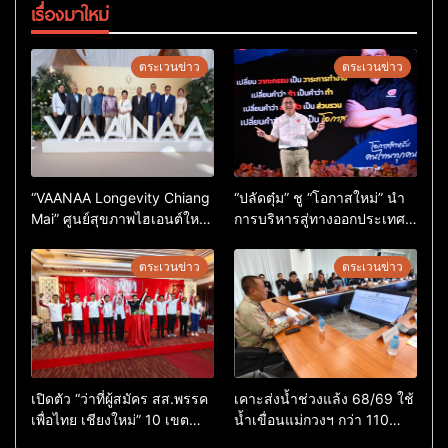
เรื่องมาใหม่
ตระเวนข่าว
ตระเวนข่าว
“VAANAA Longevity Chiang
“ปลัดตุ๋ม” ชู “โอกาสใหม่” นำ
Mai” ศูนย์สุขภาพไฮเอนต์ใหญ่
การบริหารสู่ทางออกประเทศ
สุดในอาเซียน
ไม่ใช่เล่นการเมือง
ตระเวนข่าว
ตระเวนข่าว
เปิดตัว “ว่าที่ผู้สมัคร สส.พรรค
เคาะส่งน้ำช่วงแล้ง 68/69 ใช้
เพื่อไทย เชียงใหม่” 10 เขต
น้ำเขื่อนแม่กวงฯ กว่า 110
ครบ ย้ำจะกลับมาทวงเก้าอี้คืน
ล้าน ลบ.ม. ให้เกษตรกว่า 1