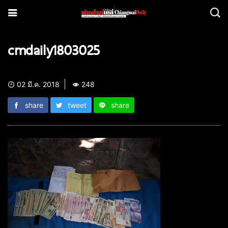
cmdaily1803025
02 มี.ค. 2018
248
share
tweet
share