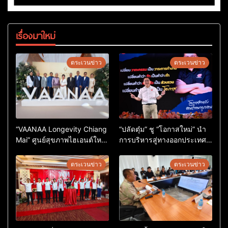
เรื่องมาใหม่
ตระเวนข่าว
ตระเวนข่าว
“VAANAA Longevity Chiang
“ปลัดตุ๋ม” ชู “โอกาสใหม่” นำ
Mai” ศูนย์สุขภาพไฮเอนต์ใหญ่
การบริหารสู่ทางออกประเทศ
สุดในอาเซียน
ไม่ใช่เล่นการเมือง
ตระเวนข่าว
ตระเวนข่าว