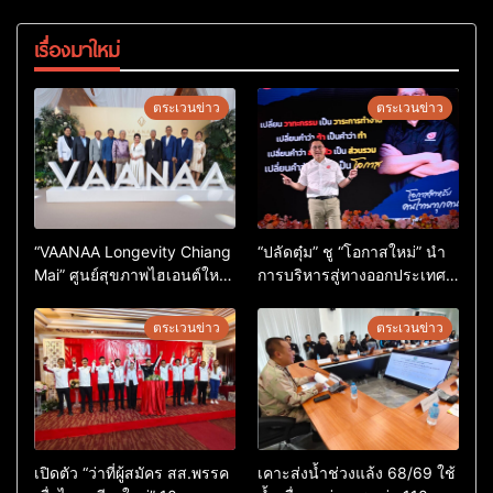
เรื่องมาใหม่
ตระเวนข่าว
ตระเวนข่าว
“VAANAA Longevity Chiang
“ปลัดตุ๋ม” ชู “โอกาสใหม่” นำ
Mai” ศูนย์สุขภาพไฮเอนต์ใหญ่
การบริหารสู่ทางออกประเทศ
สุดในอาเซียน
ไม่ใช่เล่นการเมือง
ตระเวนข่าว
ตระเวนข่าว
เปิดตัว “ว่าที่ผู้สมัคร สส.พรรค
เคาะส่งน้ำช่วงแล้ง 68/69 ใช้