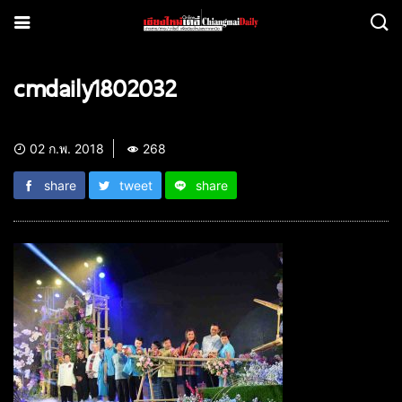
cmdaily1802032
02 ก.พ. 2018
268
share
tweet
share