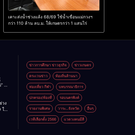
เคาะส่งน้ำช่วงแล้ง 68/69 ใช้น้ำเขื่อนแม่กวงฯ
กว่า 110 ล้าน ลบ.ม. ให้เกษตรกว่า 1 แสนไร่
ข่าวการศึกษา ข่าวธุรกิจ
ข่าวเกษตร
ตระเวนข่าว
ท้องถิ่นล้านนา
ู
่” นำ
ท่องเที่ยว กีฬา
บทบรรณาธิการ
ู่
ะเทศ
ปกครอง/ท้องที่
รอบนครพิงค์
ช่วง
รายงานพิเศษ
วาระ...จังหวัด
อื่นๆ
 ใช้
ม่กวงฯ
เวทีเลือกตั้ง 2566
แวดวงคนมีสี
้าน
กษตร
ไร่