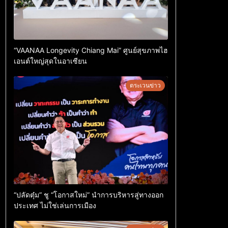
“VAANAA Longevity Chiang Mai” ศูนย์สุขภาพไฮ
เอนต์ใหญ่สุดในอาเซียน
ตระเวนข่าว
“ปลัดตุ๋ม” ชู “โอกาสใหม่” นำการบริหารสู่ทางออก
ประเทศ ไม่ใช่เล่นการเมือง