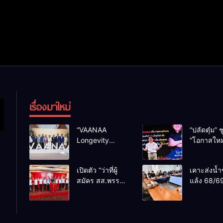
เรื่องมาใหม่
“VAANAA
“ปลัดตุ๋ม” ช
Longevity
“โอกาสใหม
Chiang Mai”
การบริหารส
ศูนย์สุขภาพไฮ
ทางออกปร
เปิดตัว “ว่าที่ผู้
เคาะส่งน้ำ
เอนต์ใหญ่สุดใน
ไม่ใช่เล่น
สมัคร สส.พรรค
แล้ง 68/69
อาเซียน
การเมือง
เพื่อไทย
น้ำเขื่อนแ
เชียงใหม่” 10
กว่า 110 ล
เขตครบ ย้ำจะ
ลบ.ม. ให้เ
กลับมาทวงเก้าอี้
กว่า 1 แสน