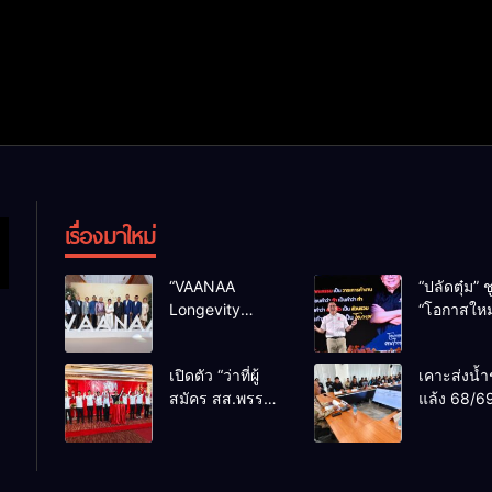
เรื่องมาใหม่
“VAANAA
“ปลัดตุ๋ม” ช
Longevity
“โอกาสใหม
Chiang Mai”
การบริหารส
ศูนย์สุขภาพไฮ
ทางออกปร
เปิดตัว “ว่าที่ผู้
เคาะส่งน้ำ
เอนต์ใหญ่สุดใน
ไม่ใช่เล่น
สมัคร สส.พรรค
แล้ง 68/69
อาเซียน
การเมือง
เพื่อไทย
น้ำเขื่อนแ
เชียงใหม่” 10
กว่า 110 ล
เขตครบ ย้ำจะ
ลบ.ม. ให้เ
กลับมาทวงเก้าอี้
กว่า 1 แสน