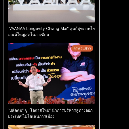
“VAANAA Longevity Chiang Mai” ศูนย์สุขภาพไฮ
เอนต์ใหญ่สุดในอาเซียน
ตระเวนข่าว
“ปลัดตุ๋ม” ชู “โอกาสใหม่” นำการบริหารสู่ทางออก
ประเทศ ไม่ใช่เล่นการเมือง