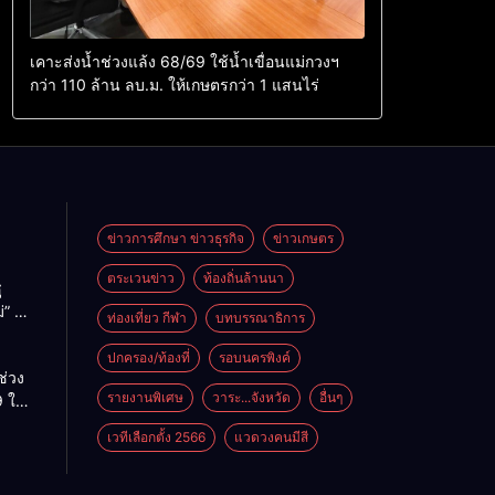
เคาะส่งน้ำช่วงแล้ง 68/69 ใช้น้ำเขื่อนแม่กวงฯ
กว่า 110 ล้าน ลบ.ม. ให้เกษตรกว่า 1 แสนไร่
ข่าวการศึกษา ข่าวธุรกิจ
ข่าวเกษตร
ตระเวนข่าว
ท้องถิ่นล้านนา
ู
่” นำ
ท่องเที่ยว กีฬา
บทบรรณาธิการ
ู่
ะเทศ
ปกครอง/ท้องที่
รอบนครพิงค์
ช่วง
รายงานพิเศษ
วาระ...จังหวัด
อื่นๆ
 ใช้
ม่กวงฯ
เวทีเลือกตั้ง 2566
แวดวงคนมีสี
้าน
กษตร
ไร่