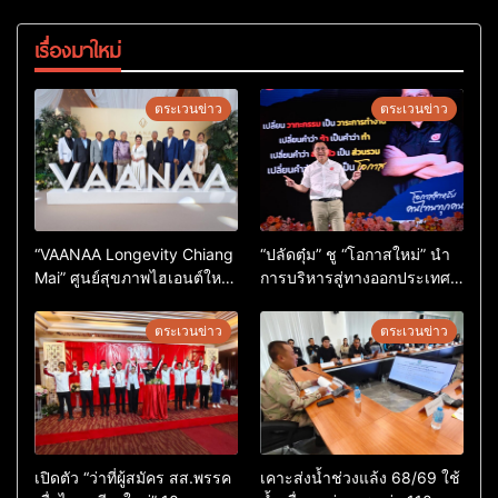
เรื่องมาใหม่
ตระเวนข่าว
ตระเวนข่าว
“VAANAA Longevity Chiang
“ปลัดตุ๋ม” ชู “โอกาสใหม่” นำ
Mai” ศูนย์สุขภาพไฮเอนต์ใหญ่
การบริหารสู่ทางออกประเทศ
สุดในอาเซียน
ไม่ใช่เล่นการเมือง
ตระเวนข่าว
ตระเวนข่าว
เปิดตัว “ว่าที่ผู้สมัคร สส.พรรค
เคาะส่งน้ำช่วงแล้ง 68/69 ใช้