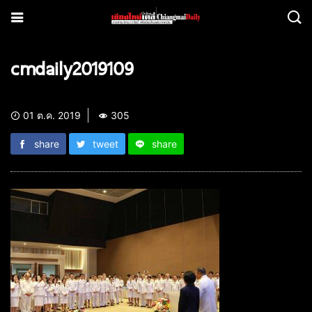
cmdaily2019109
01 ต.ค. 2019
305
share
tweet
share