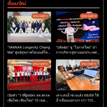
เรื่องมาใหม่
ตระเวนข่าว
ตระเวนข่าว
“VAANAA Longevity Chiang
“ปลัดตุ๋ม” ชู “โอกาสใหม่” นำ
Mai” ศูนย์สุขภาพไฮเอนต์ใหญ่
การบริหารสู่ทางออกประเทศ
สุดในอาเซียน
ไม่ใช่เล่นการเมือง
ตระเวนข่าว
ตระเวนข่าว
เปิดตัว “ว่าที่ผู้สมัคร สส.พรรค
เคาะส่งน้ำช่วงแล้ง 68/69 ใช้
เพื่อไทย เชียงใหม่” 10 เขต
น้ำเขื่อนแม่กวงฯ กว่า 110
ครบ ย้ำจะกลับมาทวงเก้าอี้คืน
ล้าน ลบ.ม. ให้เกษตรกว่า 1