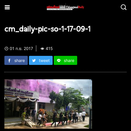
cm_daily-pic-so-1-17-09-1
01 ก.ย. 2017
415
share
tweet
share