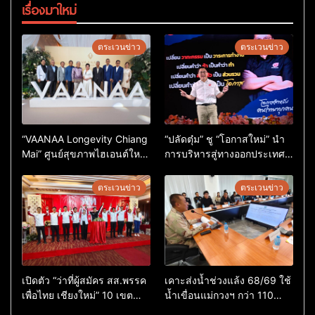
เรื่องมาใหม่
ตระเวนข่าว
ตระเวนข่าว
“VAANAA Longevity Chiang
“ปลัดตุ๋ม” ชู “โอกาสใหม่” นำ
Mai” ศูนย์สุขภาพไฮเอนต์ใหญ่
การบริหารสู่ทางออกประเทศ
สุดในอาเซียน
ไม่ใช่เล่นการเมือง
ตระเวนข่าว
ตระเวนข่าว
เปิดตัว “ว่าที่ผู้สมัคร สส.พรรค
เคาะส่งน้ำช่วงแล้ง 68/69 ใช้
เพื่อไทย เชียงใหม่” 10 เขต
น้ำเขื่อนแม่กวงฯ กว่า 110
ครบ ย้ำจะกลับมาทวงเก้าอี้คืน
ล้าน ลบ.ม. ให้เกษตรกว่า 1