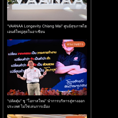
“VAANAA Longevity Chiang Mai” ศูนย์สุขภาพไฮ
เอนต์ใหญ่สุดในอาเซียน
ตระเวนข่าว
“ปลัดตุ๋ม” ชู “โอกาสใหม่” นำการบริหารสู่ทางออก
ประเทศ ไม่ใช่เล่นการเมือง