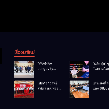
เรื่องมาใหม่
“VAANAA
“ปลัดตุ๋ม” ช
Longevity
“โอกาสใหม
Chiang Mai”
การบริหารส
ศูนย์สุขภาพไฮ
ทางออกปร
เปิดตัว “ว่าที่ผู้
เคาะส่งน้ำ
เอนต์ใหญ่สุดใน
ไม่ใช่เล่น
สมัคร สส.พรรค
แล้ง 68/69
อาเซียน
การเมือง
เพื่อไทย
น้ำเขื่อนแ
เชียงใหม่” 10
กว่า 110 ล
เขตครบ ย้ำจะ
ลบ.ม. ให้เ
กลับมาทวงเก้าอี้
กว่า 1 แสน