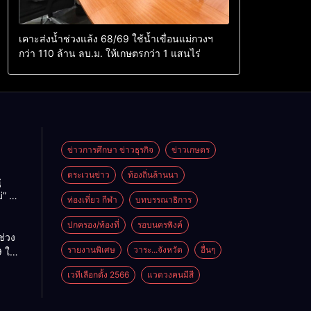
เคาะส่งน้ำช่วงแล้ง 68/69 ใช้น้ำเขื่อนแม่กวงฯ
กว่า 110 ล้าน ลบ.ม. ให้เกษตรกว่า 1 แสนไร่
ข่าวการศึกษา ข่าวธุรกิจ
ข่าวเกษตร
ตระเวนข่าว
ท้องถิ่นล้านนา
ู
่” นำ
ท่องเที่ยว กีฬา
บทบรรณาธิการ
ู่
ะเทศ
ปกครอง/ท้องที่
รอบนครพิงค์
ช่วง
รายงานพิเศษ
วาระ...จังหวัด
อื่นๆ
 ใช้
ม่กวงฯ
เวทีเลือกตั้ง 2566
แวดวงคนมีสี
้าน
กษตร
ไร่