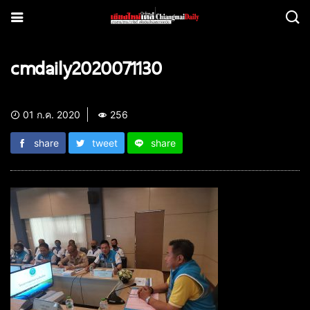
cmdaily2020071130
01 ก.ค. 2020
256
share
tweet
share