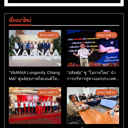
เรื่องมาใหม่
ตระเวนข่าว
ตระเวนข่าว
“VAANAA Longevity Chiang
“ปลัดตุ๋ม” ชู “โอกาสใหม่” นำ
Mai” ศูนย์สุขภาพไฮเอนต์ใหญ่
การบริหารสู่ทางออกประเทศ
สุดในอาเซียน
ไม่ใช่เล่นการเมือง
ตระเวนข่าว
ตระเวนข่าว