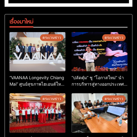
เรื่องมาใหม่
ตระเวนข่าว
ตระเวนข่าว
“VAANAA Longevity Chiang
“ปลัดตุ๋ม” ชู “โอกาสใหม่” นำ
Mai” ศูนย์สุขภาพไฮเอนต์ใหญ่
การบริหารสู่ทางออกประเทศ
สุดในอาเซียน
ไม่ใช่เล่นการเมือง
ตระเวนข่าว
ตระเวนข่าว