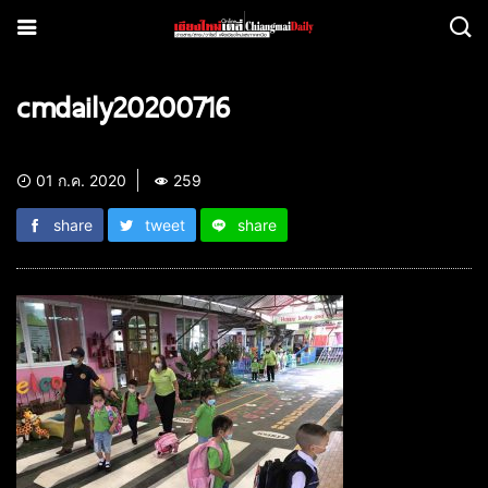
cmdaily20200716
01 ก.ค. 2020
259
share
tweet
share