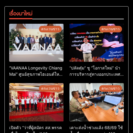
เรื่องมาใหม่
ตระเวนข่าว
ตระเวนข่าว
“VAANAA Longevity Chiang
“ปลัดตุ๋ม” ชู “โอกาสใหม่” นำ
Mai” ศูนย์สุขภาพไฮเอนต์ใหญ่
การบริหารสู่ทางออกประเทศ
สุดในอาเซียน
ไม่ใช่เล่นการเมือง
ตระเวนข่าว
ตระเวนข่าว
เปิดตัว “ว่าที่ผู้สมัคร สส.พรรค
เคาะส่งน้ำช่วงแล้ง 68/69 ใช้