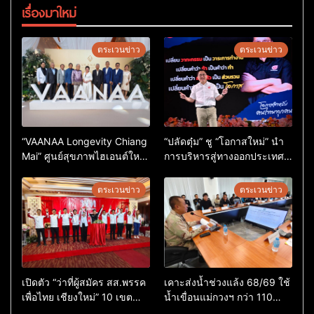
เรื่องมาใหม่
ตระเวนข่าว
ตระเวนข่าว
“VAANAA Longevity Chiang
“ปลัดตุ๋ม” ชู “โอกาสใหม่” นำ
Mai” ศูนย์สุขภาพไฮเอนต์ใหญ่
การบริหารสู่ทางออกประเทศ
สุดในอาเซียน
ไม่ใช่เล่นการเมือง
ตระเวนข่าว
ตระเวนข่าว
เปิดตัว “ว่าที่ผู้สมัคร สส.พรรค
เคาะส่งน้ำช่วงแล้ง 68/69 ใช้
เพื่อไทย เชียงใหม่” 10 เขต
น้ำเขื่อนแม่กวงฯ กว่า 110
ครบ ย้ำจะกลับมาทวงเก้าอี้คืน
ล้าน ลบ.ม. ให้เกษตรกว่า 1