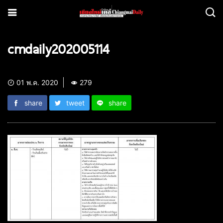
cmdaily202005114
01 พ.ค. 2020
279
share
tweet
share