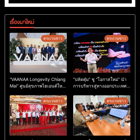
เรื่องมาใหม่
ตระเวนข่าว
ตระเวนข่าว
“VAANAA Longevity Chiang
“ปลัดตุ๋ม” ชู “โอกาสใหม่” นำ
Mai” ศูนย์สุขภาพไฮเอนต์ใหญ่
การบริหารสู่ทางออกประเทศ
สุดในอาเซียน
ไม่ใช่เล่นการเมือง
ตระเวนข่าว
ตระเวนข่าว