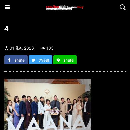
4
01 มี.ค. 2026
103
share
tweet
share