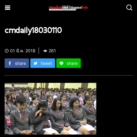
cmdaily18030110
01 มี.ค. 2018
261
share
tweet
share