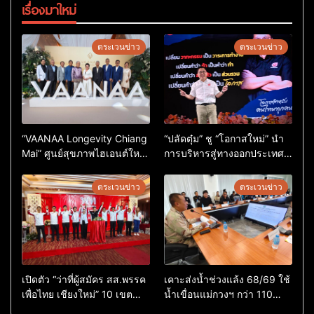
เรื่องมาใหม่
ตระเวนข่าว
ตระเวนข่าว
“VAANAA Longevity Chiang
“ปลัดตุ๋ม” ชู “โอกาสใหม่” นำ
Mai” ศูนย์สุขภาพไฮเอนต์ใหญ่
การบริหารสู่ทางออกประเทศ
สุดในอาเซียน
ไม่ใช่เล่นการเมือง
ตระเวนข่าว
ตระเวนข่าว
เปิดตัว “ว่าที่ผู้สมัคร สส.พรรค
เคาะส่งน้ำช่วงแล้ง 68/69 ใช้
เพื่อไทย เชียงใหม่” 10 เขต
น้ำเขื่อนแม่กวงฯ กว่า 110
ครบ ย้ำจะกลับมาทวงเก้าอี้คืน
ล้าน ลบ.ม. ให้เกษตรกว่า 1