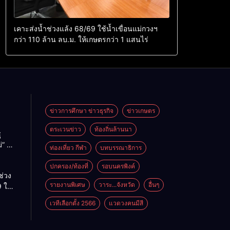
เคาะส่งน้ำช่วงแล้ง 68/69 ใช้น้ำเขื่อนแม่กวงฯ
กว่า 110 ล้าน ลบ.ม. ให้เกษตรกว่า 1 แสนไร่
ข่าวการศึกษา ข่าวธุรกิจ
ข่าวเกษตร
ตระเวนข่าว
ท้องถิ่นล้านนา
ู
่” นำ
ท่องเที่ยว กีฬา
บทบรรณาธิการ
ู่
ะเทศ
ปกครอง/ท้องที่
รอบนครพิงค์
ช่วง
รายงานพิเศษ
วาระ...จังหวัด
อื่นๆ
 ใช้
ม่กวงฯ
เวทีเลือกตั้ง 2566
แวดวงคนมีสี
้าน
กษตร
ไร่