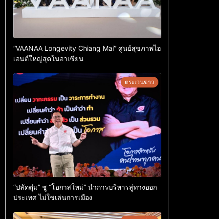
“VAANAA Longevity Chiang Mai” ศูนย์สุขภาพไฮ
เอนต์ใหญ่สุดในอาเซียน
ตระเวนข่าว
“ปลัดตุ๋ม” ชู “โอกาสใหม่” นำการบริหารสู่ทางออก
ประเทศ ไม่ใช่เล่นการเมือง