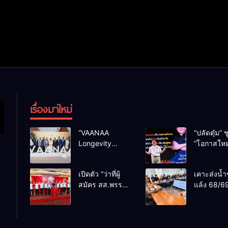
เรื่องมาใหม่
“VAANAA
“ปลัดตุ๋ม” ช
Longevity
“โอกาสใหม
Chiang Mai”
การบริหารส
ศูนย์สุขภาพไฮ
ทางออกปร
เปิดตัว “ว่าที่ผู้
เคาะส่งน้ำ
เอนต์ใหญ่สุดใน
ไม่ใช่เล่น
สมัคร สส.พรรค
แล้ง 68/69
อาเซียน
การเมือง
เพื่อไทย
น้ำเขื่อนแ
เชียงใหม่” 10
กว่า 110 ล
เขตครบ ย้ำจะ
ลบ.ม. ให้เ
กลับมาทวงเก้าอี้
กว่า 1 แสน